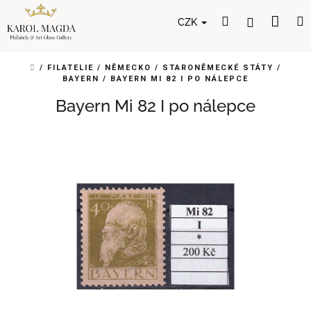
Přejít
Nák
Hledat
Přihlášení
na
CZK
obsah
koší
DOMŮ
/
FILATELIE
/
NĚMECKO
/
STARONĚMECKÉ STÁTY
/
BAYERN
/
BAYERN MI 82 I PO NÁLEPCE
Bayern Mi 82 I po nálepce