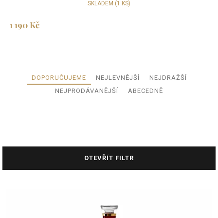
SKLADEM
(1 KS)
1 190 Kč
Ř
DOPORUČUJEME
NEJLEVNĚJŠÍ
NEJDRAŽŠÍ
a
NEJPRODÁVANĚJŠÍ
ABECEDNĚ
z
e
n
í
p
r
OTEVŘÍT FILTR
o
d
u
V
k
ý
t
p
ů
i