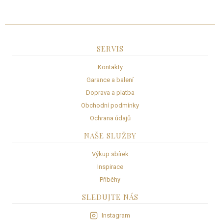
l
á
d
a
c
SERVIS
í
p
Kontakty
r
Garance a balení
v
k
Doprava a platba
y
Obchodní podmínky
v
Ochrana údajů
ý
p
NAŠE SLUŽBY
i
s
Výkup sbírek
u
Inspirace
Příběhy
SLEDUJTE NÁS
Instagram