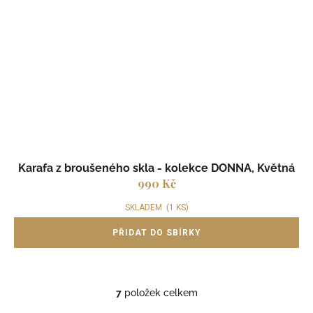
Karafa z broušeného skla - kolekce DONNA, Květná
990 Kč
SKLADEM
(1 KS)
7
položek celkem
O
v