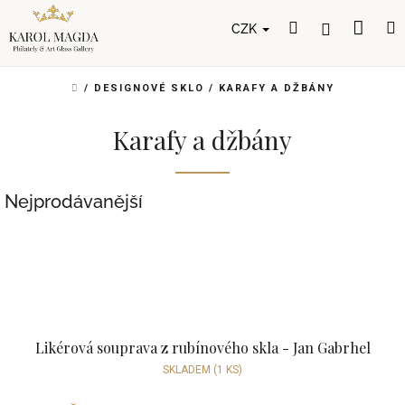
Přejít
Nák
Hledat
Přihlášení
na
CZK
obsah
koší
DOMŮ
/
DESIGNOVÉ SKLO
/
KARAFY A DŽBÁNY
Karafy a džbány
Nejprodávanější
Likérová souprava z rubínového skla - Jan Gabrhel
SKLADEM
(1 KS)