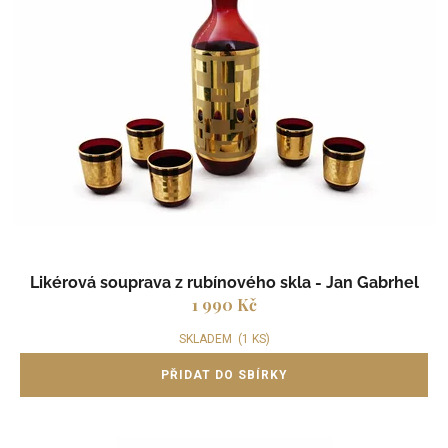
s
p
r
o
d
u
k
t
ů
Likérová souprava z rubínového skla - Jan Gabrhel
1 990 Kč
SKLADEM
(1 KS)