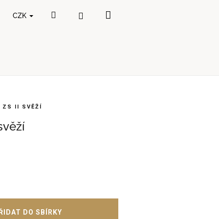
Nákupní
Hledat
Přihlášení
CZK
košík
 ZS II SVĚŽÍ
svěží