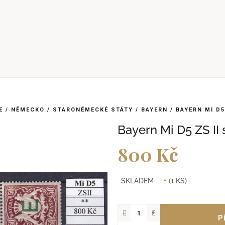
E
/
NĚMECKO
/
STARONĚMECKÉ STÁTY
/
BAYERN
/
BAYERN MI D5
Bayern Mi D5 ZS II 
800 Kč
Měrná
SKLADEM
(1 KS)
cena:
−
+