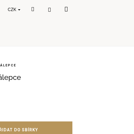
Nákupní
Hledat
Přihlášení
CZK
košík
NÁLEPCE
nálepce