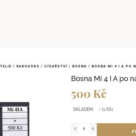
ATELIE
/
RAKOUSKO
/
CÍSAŘSTVÍ
/
BOSNA
/
BOSNA MI 4 I A PO 
Bosna Mi 4 I A po 
500 Kč
Měrná
SKLADEM
(1 KS)
cena:
−
+