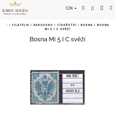
Přejít
Nák
Hledat
Přihlášení
na
CZK
obsah
koší
DOMŮ
/
FILATELIE
/
RAKOUSKO
/
CÍSAŘSTVÍ
/
BOSNA
/
BOSNA
MI 5 I C SVĚŽÍ
Bosna Mi 5 I C svěží