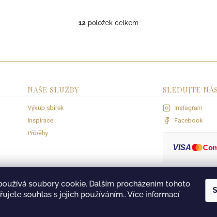
12
položek celkem
O
v
l
á
d
a
c
NAŠE SLUŽBY
SLEDUJTE NÁ
í
p
Výkup sbírek
Instagram
r
v
Inspirace
Facebook
k
Příběhy
y
v
VISA
Co
ý
p
i
s
používá soubory cookie. Dalším procházením tohoto
S
u
ujete souhlas s jejich používáním.. Více informací