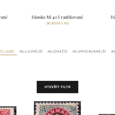
vané
Dánsko Mi 40 Y razítkované
Dá
SKLADEM
(1 KS)
Ř
ČUJEME
NEJLEVNĚJŠÍ
NEJDRAŽŠÍ
NEJPRODÁVANĚJŠÍ
A
a
z
e
n
í
p
OTEVŘÍT FILTR
r
o
d
u
k