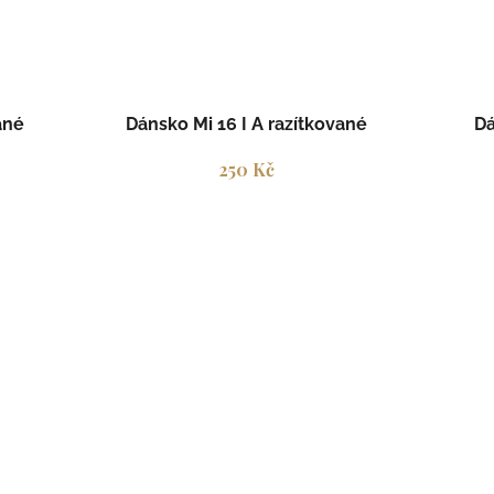
ané
Dánsko Mi 16 I A razítkované
Dá
250 Kč