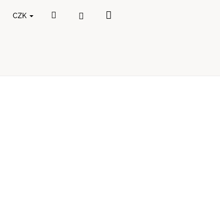
Nákupní
Hledat
Přihlášení
CZK
košík