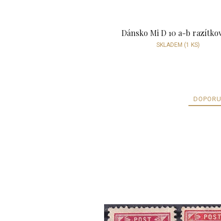
Dánsko Mi D 10 a-b razítko
SKLADEM
(1 KS)
DOPORU
V
ý
p