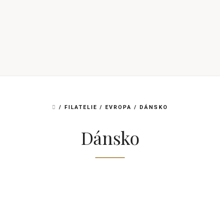
DOMŮ
/
FILATELIE
/
EVROPA
/
DÁNSKO
Dánsko