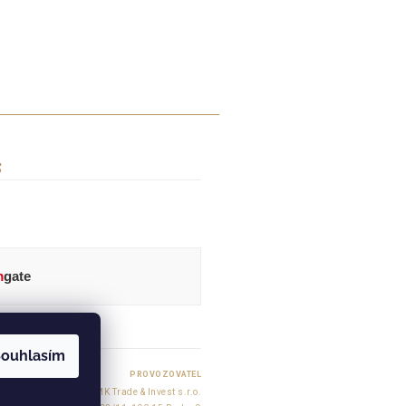
S
m
gate
ouhlasím
PROVOZOVATEL
MK Trade & Invest s.r.o.