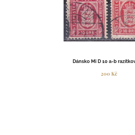
i
s
p
r
o
d
u
k
t
Dánsko Mi D 10 a-b razítk
ů
200 Kč