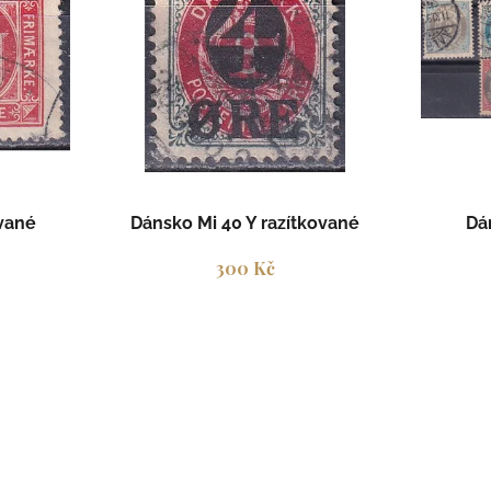
t
ů
ované
Dánsko Mi 40 Y razítkované
Dá
300 Kč