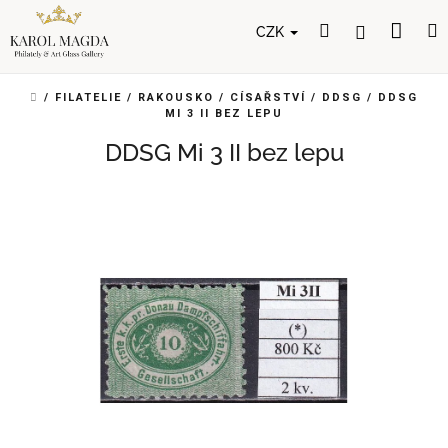
Přejít
Nák
Hledat
Přihlášení
na
CZK
obsah
koší
DOMŮ
/
FILATELIE
/
RAKOUSKO
/
CÍSAŘSTVÍ
/
DDSG
/
DDSG
MI 3 II BEZ LEPU
DDSG Mi 3 II bez lepu