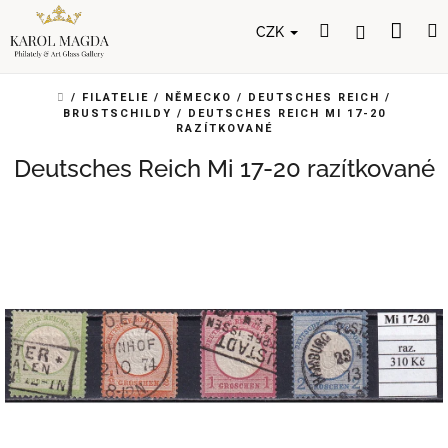
Přejít
Nák
Hledat
Přihlášení
na
CZK
obsah
koší
DOMŮ
/
FILATELIE
/
NĚMECKO
/
DEUTSCHES REICH
/
BRUSTSCHILDY
/
DEUTSCHES REICH MI 17-20
RAZÍTKOVANÉ
Deutsches Reich Mi 17-20 razítkované