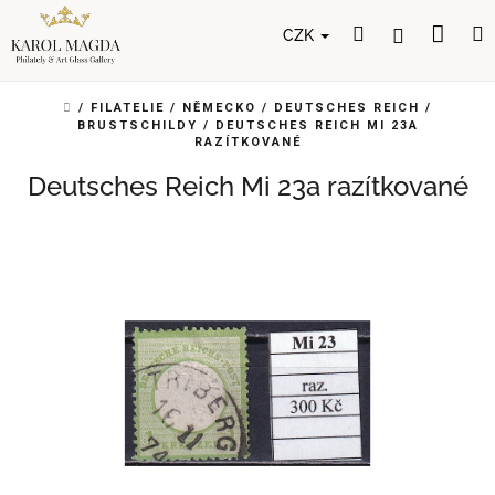
Přejít
Nák
Hledat
Přihlášení
na
CZK
obsah
koší
DOMŮ
/
FILATELIE
/
NĚMECKO
/
DEUTSCHES REICH
/
BRUSTSCHILDY
/
DEUTSCHES REICH MI 23A
RAZÍTKOVANÉ
Deutsches Reich Mi 23a razítkované