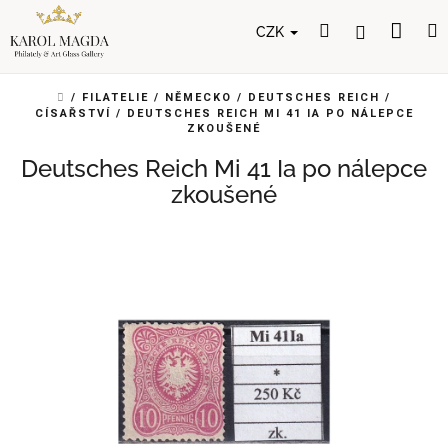
Přejít
Nák
Hledat
Přihlášení
na
CZK
obsah
koší
DOMŮ
/
FILATELIE
/
NĚMECKO
/
DEUTSCHES REICH
/
CÍSAŘSTVÍ
/
DEUTSCHES REICH MI 41 IA PO NÁLEPCE
ZKOUŠENÉ
Deutsches Reich Mi 41 Ia po nálepce
zkoušené