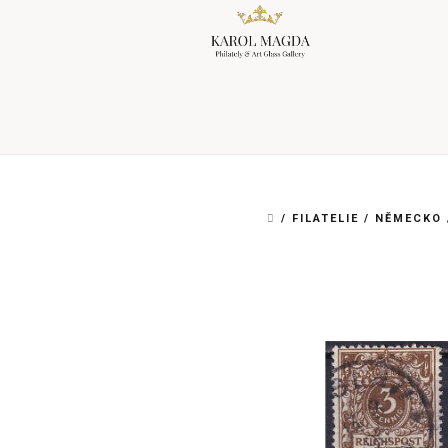
Přejít
na
obsah
DOMŮ
/
FILATELIE
/
NĚMECKO