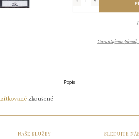
−
+
Garantujeme původ, k
Popis
azítkované
zkoušené
NAŠE SLUŽBY
SLEDUJTE NÁ