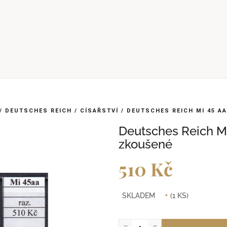
/
DEUTSCHES REICH
/
CÍSAŘSTVÍ
/
DEUTSCHES REICH MI 45 A
Deutsches Reich Mi
zkoušené
510 Kč
Měrná
SKLADEM
(1 KS)
cena: