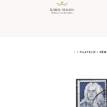
Přejít
na
obsah
DOMŮ
/
FILATELIE
/
NĚM