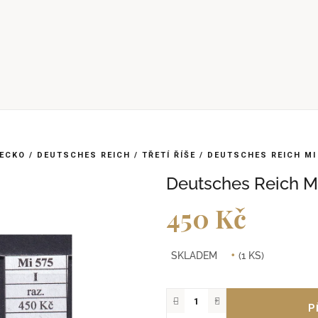
ECKO
/
DEUTSCHES REICH
/
TŘETÍ ŘÍŠE
/
DEUTSCHES REICH MI 
Deutsches Reich Mi
450 Kč
Měrná
SKLADEM
(1 KS)
cena:
−
+