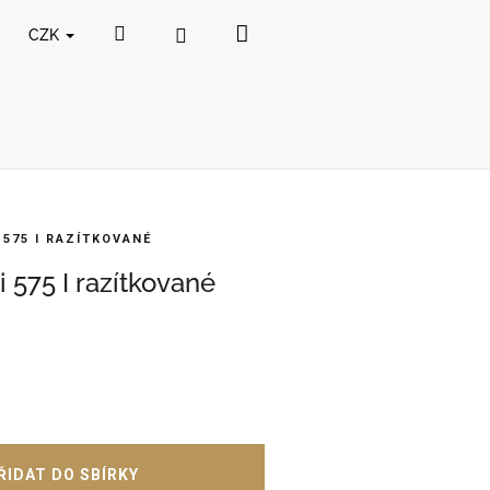
Nákupní
Hledat
Přihlášení
CZK
košík
575 I RAZÍTKOVANÉ
 575 I razítkované