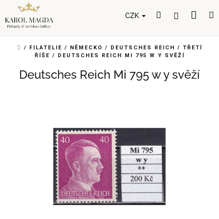
Přejít
Nák
Hledat
Přihlášení
na
CZK
obsah
koší
DOMŮ
/
FILATELIE
/
NĚMECKO
/
DEUTSCHES REICH
/
TŘETÍ
ŘÍŠE
/
DEUTSCHES REICH MI 795 W Y SVĚŽÍ
Deutsches Reich Mi 795 w y svěží