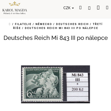
Přejít
Nák
Hledat
Přihlášení
na
CZK
obsah
koší
DOMŮ
/
FILATELIE
/
NĚMECKO
/
DEUTSCHES REICH
/
TŘETÍ
ŘÍŠE
/
DEUTSCHES REICH MI 843 III PO NÁLEPCE
Deutsches Reich Mi 843 III po nálepce