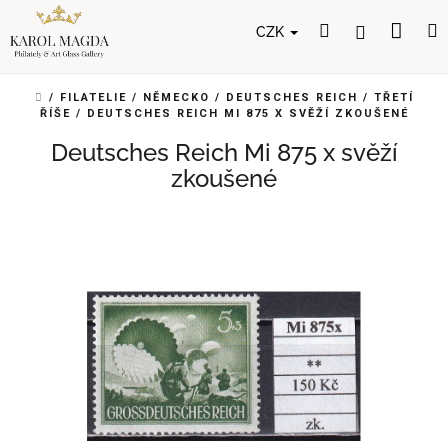
Přejít
Nák
Hledat
Přihlášení
na
CZK
obsah
koší
DOMŮ
/
FILATELIE
/
NĚMECKO
/
DEUTSCHES REICH
/
TŘETÍ
ŘÍŠE
/
DEUTSCHES REICH MI 875 X SVĚŽÍ ZKOUŠENÉ
Deutsches Reich Mi 875 x svěží
zkoušené