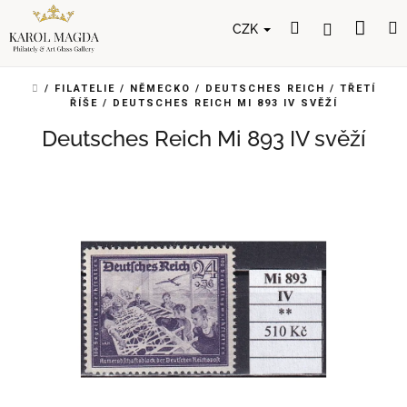
Přejít
Nák
Hledat
Přihlášení
na
CZK
obsah
koší
DOMŮ
/
FILATELIE
/
NĚMECKO
/
DEUTSCHES REICH
/
TŘETÍ
ŘÍŠE
/
DEUTSCHES REICH MI 893 IV SVĚŽÍ
Deutsches Reich Mi 893 IV svěží