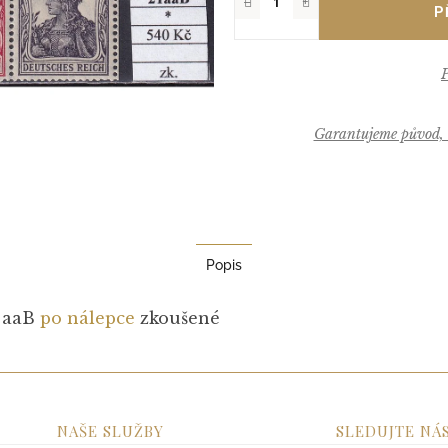
−
+
Garantujeme původ, k
Popis
1 aaB
po nálepce
zkoušené
NAŠE SLUŽBY
SLEDUJTE NÁ