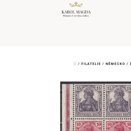
Přejít
na
obsah
DOMŮ
/
FILATELIE
/
NĚMECKO
/