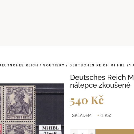
DEUTSCHES REICH
/
SOUTISKY
/
DEUTSCHES REICH MI HBL 21
Deutsches Reich M
nálepce zkoušené
540 Kč
Měrná
SKLADEM
(1 KS)
cena: