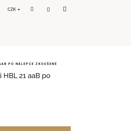
Nákupní
Hledat
Přihlášení
CZK
košík
 AAB PO NÁLEPCE ZKOUŠENÉ
i HBL 21 aaB po