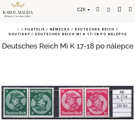
Přejít
Nák
Hledat
Přihlášení
na
CZK
obsah
koší
DOMŮ
/
FILATELIE
/
NĚMECKO
/
DEUTSCHES REICH
/
SOUTISKY
/
DEUTSCHES REICH MI K 17-18 PO NÁLEPCE
Deutsches Reich Mi K 17-18 po nálepce