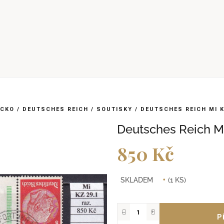
CKO
/
DEUTSCHES REICH
/
SOUTISKY
/
DEUTSCHES REICH MI K
Deutsches Reich Mi
850 Kč
Měrná
SKLADEM
(1 KS)
cena:
−
+