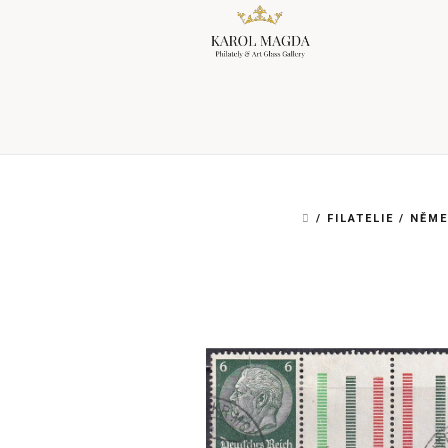
Přejít
na
obsah
DOMŮ
/
FILATELIE
/
NĚME