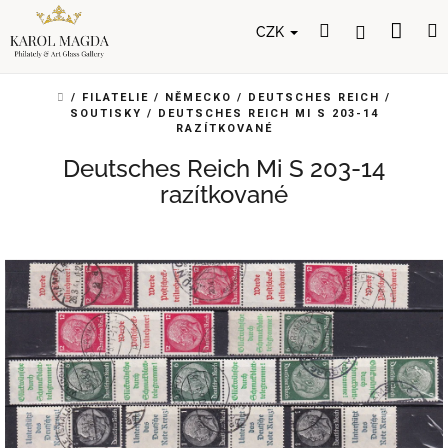
Přejít
Nák
Hledat
Přihlášení
na
CZK
obsah
koší
DOMŮ
/
FILATELIE
/
NĚMECKO
/
DEUTSCHES REICH
/
SOUTISKY
/
DEUTSCHES REICH MI S 203-14
RAZÍTKOVANÉ
Deutsches Reich Mi S 203-14
razítkované