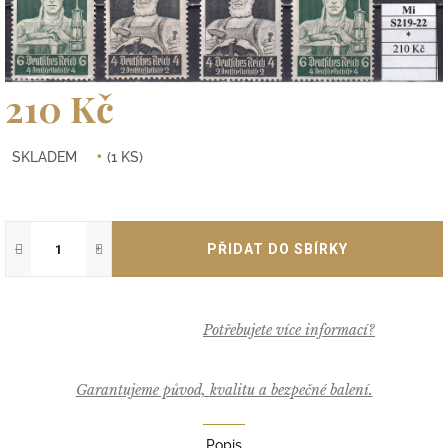
210 Kč
Měrná
SKLADEM
(1 KS)
cena:
−
+
Garantujeme původ, kvalitu a bezpečné balení.
Popis