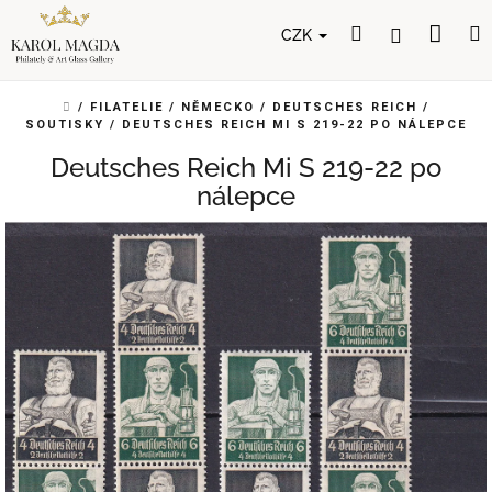
Přejít
Nák
Hledat
Přihlášení
na
CZK
obsah
koší
DOMŮ
/
FILATELIE
/
NĚMECKO
/
DEUTSCHES REICH
/
SOUTISKY
/
DEUTSCHES REICH MI S 219-22 PO NÁLEPCE
Deutsches Reich Mi S 219-22 po
nálepce