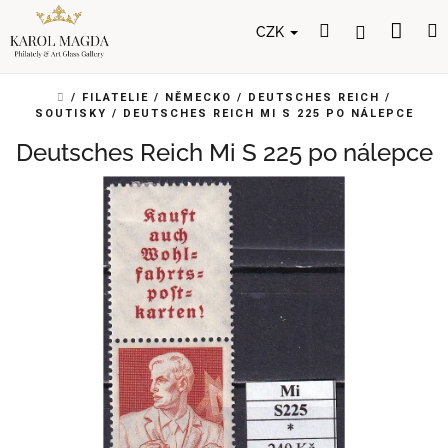
Přejít
Nák
Hledat
Přihlášení
na
CZK
obsah
koší
DOMŮ
/
FILATELIE
/
NĚMECKO
/
DEUTSCHES REICH
/
SOUTISKY
/
DEUTSCHES REICH MI S 225 PO NÁLEPCE
Deutsches Reich Mi S 225 po nálepce