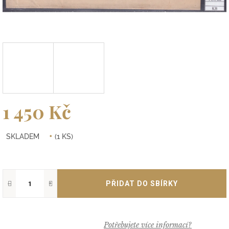
1 450 Kč
Měrná
SKLADEM
(1 KS)
cena:
−
+