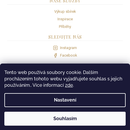
NAŠE SLUŽBY
Výkup sbírek
Inspirace
Příběhy
SLEDUJTE NÁS
Instagram
Facebook
VISA
Com
gate
Tento web používá soubory cookie. Dalším
procházením tohoto webu vyjadřujete souhlas s jejich
používáním.. Více informací
zde
.
Nastavení
PROVOZOVATEL
MK Trade & Invest s.r.o.
Hollova 732/11, 190 15 Praha 9
IČO: 118 29 869
Souhlasím
© 2026 KarolMagda.com