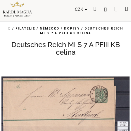
Přejít
Nák
Hledat
Přihlášení
na
CZK
obsah
koší
DOMŮ
/
FILATELIE
/
NĚMECKO
/
DOPISY
/
DEUTSCHES REICH
MI S 7 A PFIII KB CELINA
Deutsches Reich Mi S 7 A PFIII KB
celina