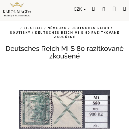
Přejít
Nák
Hledat
Přihlášení
na
CZK
obsah
koší
DOMŮ
/
FILATELIE
/
NĚMECKO
/
DEUTSCHES REICH
/
SOUTISKY
/
DEUTSCHES REICH MI S 80 RAZÍTKOVANÉ
ZKOUŠENÉ
Deutsches Reich Mi S 80 razítkované
zkoušené