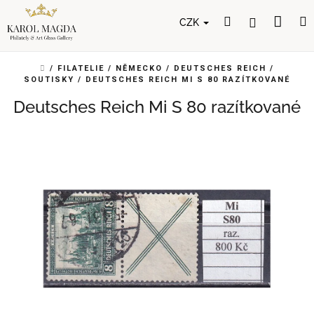
Přejít
Nák
Hledat
Přihlášení
na
CZK
obsah
koší
DOMŮ
/
FILATELIE
/
NĚMECKO
/
DEUTSCHES REICH
/
SOUTISKY
/
DEUTSCHES REICH MI S 80 RAZÍTKOVANÉ
Deutsches Reich Mi S 80 razítkované