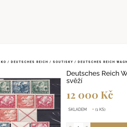
CKO
/
DEUTSCHES REICH
/
SOUTISKY
/
DEUTSCHES REICH WAGN
Deutsches Reich W
svěží
12 000 Kč
Měrná
SKLADEM
(1 KS)
cena: