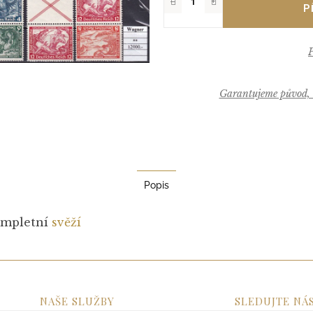
−
+
Garantujeme původ, k
Popis
ompletní
svěží
NAŠE SLUŽBY
SLEDUJTE NÁ