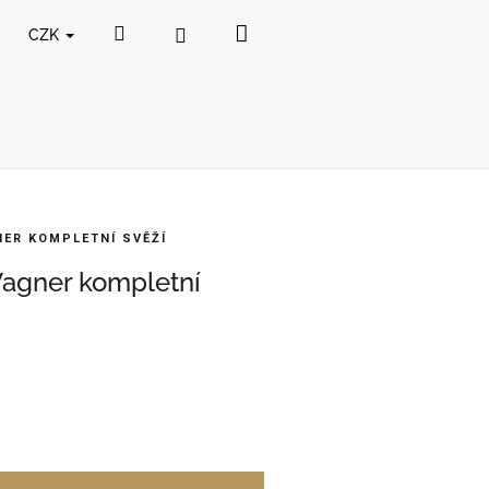
Nákupní
Hledat
Přihlášení
CZK
košík
ER KOMPLETNÍ SVĚŽÍ
agner kompletní