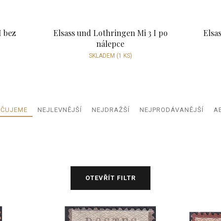
I bez
Elsass und Lothringen Mi 3 I po
Elsa
nálepce
SKLADEM
(1 KS)
Ř
ČUJEME
NEJLEVNĚJŠÍ
NEJDRAŽŠÍ
NEJPRODÁVANĚJŠÍ
A
a
z
e
n
í
p
OTEVŘÍT FILTR
r
o
d
u