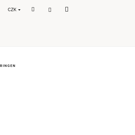
Nákupní
Hledat
Přihlášení
CZK
košík
RINGEN