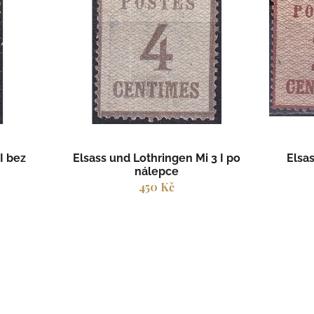
k
t
ů
I bez
Elsass und Lothringen Mi 3 I po
Elsas
nálepce
450 Kč