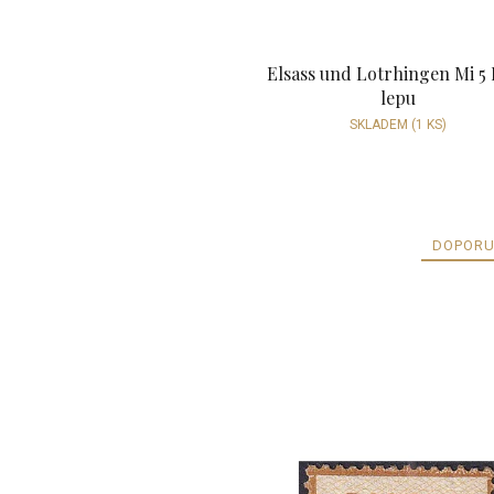
Elsass und Lotrhingen Mi 5 
lepu
SKLADEM
(1 KS)
DOPORU
V
ý