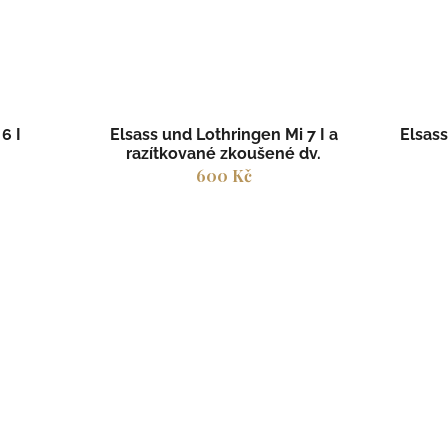
6 I
Elsass und Lothringen Mi 7 I a
Elsass
razítkované zkoušené dv.
600 Kč