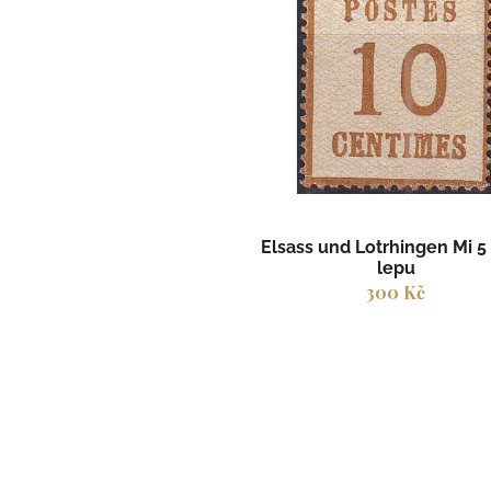
p
i
s
p
r
o
d
u
k
t
Elsass und Lotrhingen Mi 5 
ů
lepu
300 Kč