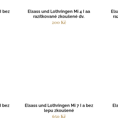
I bez
Elsass und Lothringen Mi 4 I aa
Els
razítkované zkoušené dv.
ra
200 Kč
I bez
Elsass und Lothringen Mi 7 I a bez
El
lepu zkoušené
650 Kč