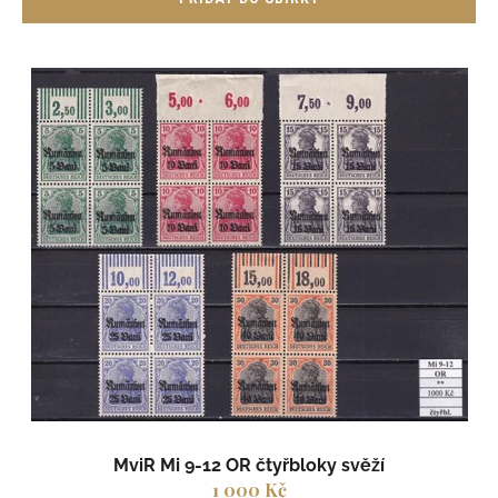
MviR Mi 9-12 OR čtyřbloky svěží
1 000 Kč