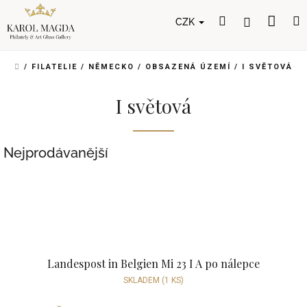
Přejít
Nák
Hledat
Přihlášení
na
CZK
obsah
koší
DOMŮ
/
FILATELIE
/
NĚMECKO
/
OBSAZENÁ ÚZEMÍ
/
I SVĚTOVÁ
I světová
Nejprodávanější
Landespost in Belgien Mi 23 I A po nálepce
SKLADEM
(1 KS)