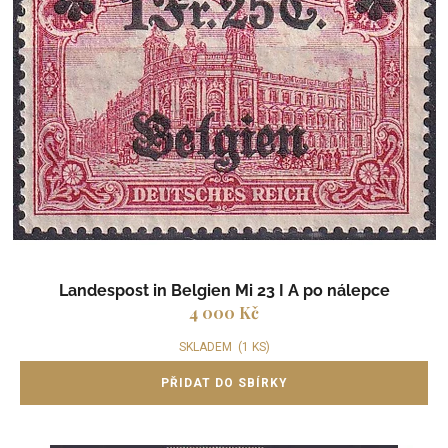
ů
i
s
p
r
o
d
u
k
t
ů
Landespost in Belgien Mi 23 I A po nálepce
4 000 Kč
SKLADEM
(1 KS)