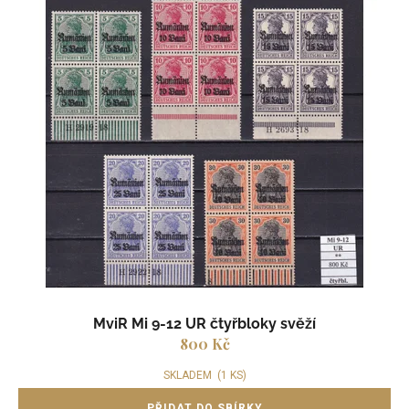
MviR Mi 9-12 UR čtyřbloky svěží
800 Kč
SKLADEM
(1 KS)