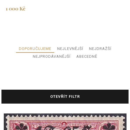
1 000 Kč
Ř
DOPORUČUJEME
NEJLEVNĚJŠÍ
NEJDRAŽŠÍ
a
NEJPRODÁVANĚJŠÍ
ABECEDNĚ
z
e
n
í
p
r
OTEVŘÍT FILTR
o
d
u
V
k
ý
t
p