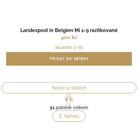
Landespost in Belgien Mi 1-9 razítkované
400 Kč
SKLADEM
(1 KS)
Načíst 12 dalších
S
1
5
t
O
r
51
položek celkem
v
á
l
Nahoru
n
á
k
o
d
v
a
á