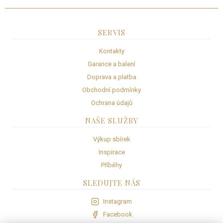
c
n
í
í
p
r
SERVIS
v
k
Kontakty
y
Garance a balení
v
ý
Doprava a platba
p
Obchodní podmínky
i
Ochrana údajů
s
u
NAŠE SLUŽBY
Výkup sbírek
Inspirace
Příběhy
SLEDUJTE NÁS
Instagram
Facebook