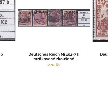
k
t
ů
 b
Deutsches Reich Mi 154-7 II
Deut
razítkované zkoušené
500 Kč