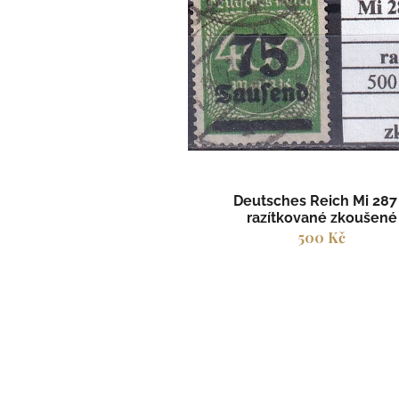
p
i
s
p
r
o
d
u
k
t
Deutsches Reich Mi 287
ů
razítkované zkoušené
500 Kč