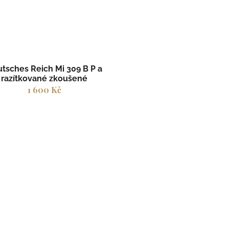
tsches Reich Mi 309 B P a
razítkované zkoušené
1 600 Kč