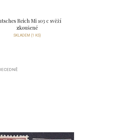
tsches Reich Mi 103 c svěží
zkoušené
SKLADEM
(1 KS)
BECEDNĚ