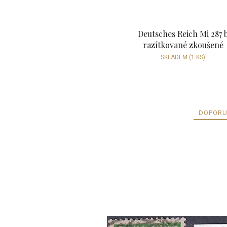
Deutsches Reich Mi 287 
razítkované zkoušené
SKLADEM
(1 KS)
DOPORU
V
ý