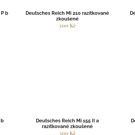
 P b
Deutsches Reich Mi 210 razítkované
De
zkoušené
200 Kč
 b
Deutsches Reich Mi 155 II a
D
razítkované zkoušené
300 Kč