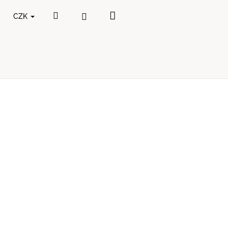
Nákupní
Hledat
Přihlášení
CZK
košík