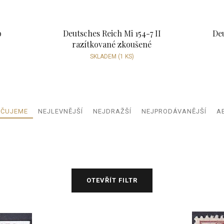
b
Deutsches Reich Mi 154-7 II
Deu
razítkované zkoušené
SKLADEM
(1 KS)
Ř
ČUJEME
NEJLEVNĚJŠÍ
NEJDRAŽŠÍ
NEJPRODÁVANĚJŠÍ
A
a
z
e
n
í
p
OTEVŘÍT FILTR
r
o
d
u