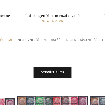
kované
Lothringen Mi 1-16 razítkované
SKLADEM
(1 KS)
Ř
ČUJEME
NEJLEVNĚJŠÍ
NEJDRAŽŠÍ
NEJPRODÁVANĚJŠÍ
A
a
z
e
n
í
p
OTEVŘÍT FILTR
r
o
d
u
k
t