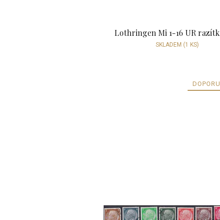
Lothringen Mi 1-16 UR razít
SKLADEM
(1 KS)
DOPORU
V
ý
p
i