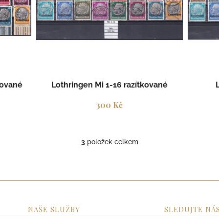
ů
kované
Lothringen Mi 1-16 razítkované
300 Kč
3
položek celkem
O
v
l
á
d
a
c
NAŠE SLUŽBY
SLEDUJTE NÁ
í