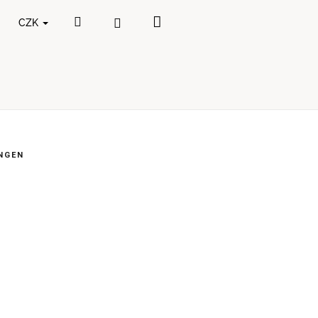
Nákupní
Hledat
Přihlášení
CZK
košík
NGEN