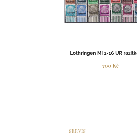
s
p
r
o
d
u
k
t
Lothringen Mi 1-16 UR razít
ů
700 Kč
SERVIS