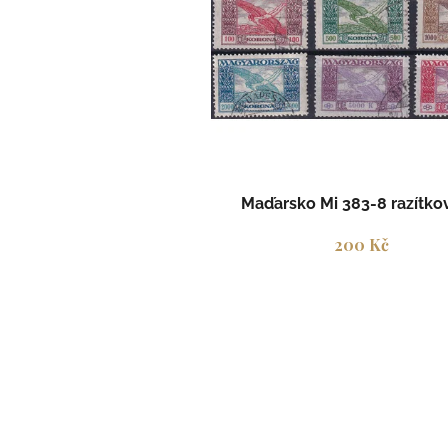
i
s
p
r
o
d
u
k
t
Maďarsko Mi 383-8 razítk
ů
200 Kč