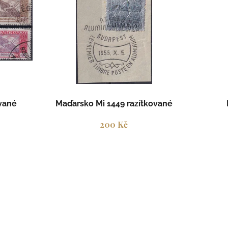
t
ů
ované
Maďarsko Mi 1449 razítkované
200 Kč