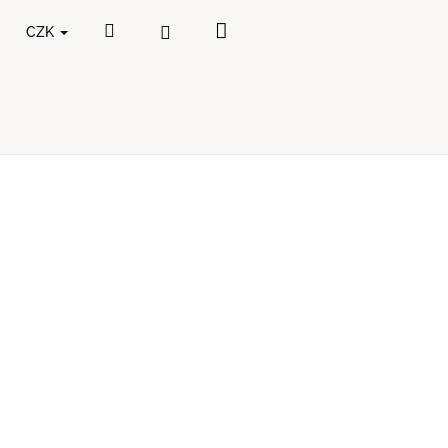
Nákupní
Hledat
Přihlášení
CZK
košík