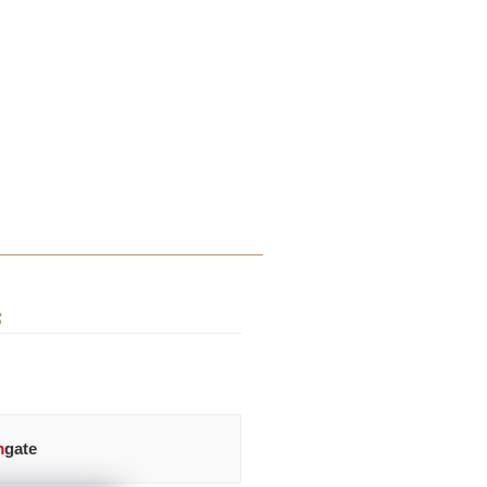
S
m
gate