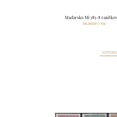
Maďarsko Mi 383-8 razítko
SKLADEM
(1 KS)
DOPORU
V
ý
p