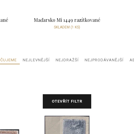
vané
Maďarsko Mi 1449 razítkované
SKLADEM
(1 KS)
Ř
ČUJEME
NEJLEVNĚJŠÍ
NEJDRAŽŠÍ
NEJPRODÁVANĚJŠÍ
A
a
z
e
n
í
p
OTEVŘÍT FILTR
r
o
d
u
k