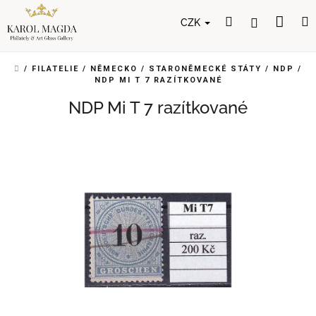
Přejít
Nák
Hledat
Přihlášení
na
CZK
obsah
koší
DOMŮ
/
FILATELIE
/
NĚMECKO
/
STARONĚMECKÉ STÁTY
/
NDP
/
NDP MI T 7 RAZÍTKOVANÉ
NDP Mi T 7 razítkované