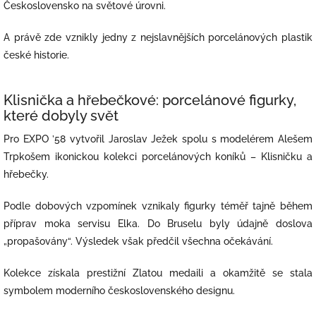
Československo na světové úrovni.
A právě zde vznikly jedny z nejslavnějších porcelánových plastik
české historie.
Klisnička a hřebečkové: porcelánové figurky,
které dobyly svět
Pro EXPO ’58 vytvořil Jaroslav Ježek spolu s modelérem Alešem
Trpkošem ikonickou kolekci porcelánových koníků – Klisničku a
hřebečky.
Podle dobových vzpomínek vznikaly figurky téměř tajně během
příprav moka servisu Elka. Do Bruselu byly údajně doslova
„propašovány“. Výsledek však předčil všechna očekávání.
Kolekce získala prestižní Zlatou medaili a okamžitě se stala
symbolem moderního československého designu.