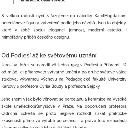
S velkou radostí nyní zařazujeme do nabídky KarolMagda.com
porcelánové figurky vytvořené podle jeho návrhů. Jsou to objekty,
které v sobě spojují eleganci, jemnost, moderní estetiku i
mimořádný příběh českého designu.
Od Podlesí až ke světovému uznání
Jaroslav Ježek se narodil 26. ledna 1923 v Podlesí u Příbrami. Již
od mládí jej přitahovalo výtvarné umění a po druhé světové válce
studoval výtvarnou výchovu na Pedagogické fakultě Univerzity
Karlovy u profesora Cyrila Boudy a profesora Sejpky.
Jeho snem však bylo věnovat se porcelánu a keramice na Vysoké
škole uměleckoprůmyslové v Praze. Na doporučení profesora
Oldřicha Eckerta se proto nejprve rozhodl získat praktické
zkušenosti přímo ve výrobě porcelánu – a právě toto rozhodnutí
zásadně ovlivnilo celý jeho další život i tvorbu.