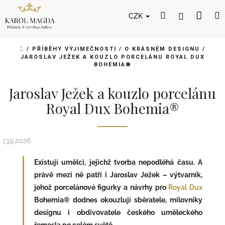
Přejít
Nák
Hledat
Přihlášení
na
CZK
obsah
koší
DOMŮ
/
PŘÍBĚHY VÝJIMEČNOSTI
/
O KRÁSNÉM DESIGNU
/
JAROSLAV JEŽEK A KOUZLO PORCELÁNU ROYAL DUX
BOHEMIA®
Jaroslav Ježek a kouzlo porcelánu
Royal Dux Bohemia®
13.5.2026
Existují umělci, jejichž tvorba nepodléhá času. A
právě mezi ně patří i Jaroslav Ježek – výtvarník,
jehož porcelánové figurky a návrhy pro
Royal Dux
Bohemia® dodnes okouzlují sběratele, milovníky
designu i obdivovatele českého uměleckého
řemesla po celém světě.