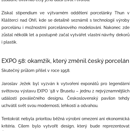
Získal stipendium ve výtvarném oddělení porcelánky Thun v
Klášterci nad Ohří, kde se detailně seznámil s technologií výroby
porcelánu i možnostmi porcelánového modelování. Nakonec zde
zůstal několik let a postupně začal vytvářet vlastní návrhy dekorů
i plastik.
EXPO 58: okamžik, který změnil český porcelán
Skutečný průlom přišel v roce 1958.
Jaroslav Ježek byl vyzván k vytvoření exponátů pro legendární
světovou výstavu EXPO ’58 v Bruselu – jednu z nejvýznamnějších
událostí poválečného designu. Československý pavilon tehdy
uchvátil svět svou moderností, lehkostí a odvahou.
Tentokrát nebyla prioritou běžná výrobní omezení ani ekonomická
kritéria. Cílem bylo vytvořit design, který bude reprezentovat