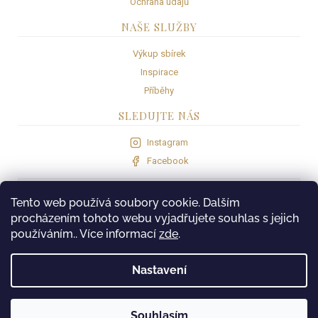
Ochrana údajů
NAŠE SLUŽBY
Výkup sbírek
Inspirace
Příběhy
SLEDUJTE NÁS
Instagram
Facebook
VISA
Com
gate
Tento web používá soubory cookie. Dalším
procházením tohoto webu vyjadřujete souhlas s jejich
používáním.. Více informací
zde
.
Nastavení
PROVOZOVATEL
MK Trade & Invest s.r.o.
Hollova 732/11, 190 15 Praha 9
IČO: 118 29 869
Souhlasím