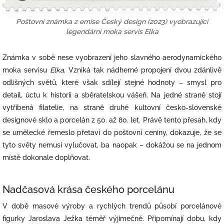
Poštovní známka z emise Český design (2023) vyobrazující
legendární moka servis Elka
Známka v sobě nese vyobrazení jeho slavného aerodynamického
moka servisu
Elka
. Vzniká tak nádherné propojení dvou zdánlivě
odlišných světů, které však sdílejí stejné hodnoty – smysl pro
detail, úctu k historii a sběratelskou vášeň. Na jedné straně stojí
vytříbená filatelie, na straně druhé kultovní česko-slovenské
designové sklo a porcelán z 50. až 80. let. Právě tento přesah, kdy
se umělecké řemeslo přetaví do poštovní ceniny, dokazuje, že se
tyto světy nemusí vylučovat, ba naopak – dokážou se na jednom
místě dokonale doplňovat.
Nadčasová krása českého porcelánu
V době masové výroby a rychlých trendů působí porcelánové
figurky Jaroslava Ježka téměř výjimečně. Připomínají dobu, kdy