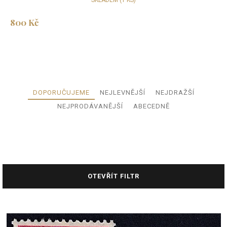
SKLADEM
(1 KS)
800 Kč
Ř
DOPORUČUJEME
NEJLEVNĚJŠÍ
NEJDRAŽŠÍ
a
NEJPRODÁVANĚJŠÍ
ABECEDNĚ
z
e
n
í
p
r
OTEVŘÍT FILTR
o
d
u
V
k
ý
t
p