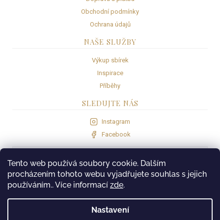
y
Obchodní podmínky
v
Ochrana údajů
ý
p
NAŠE SLUŽBY
i
s
Výkup sbírek
u
Inspirace
Příběhy
SLEDUJTE NÁS
Instagram
Facebook
VISA
Com
gate
Tento web používá soubory cookie. Dalším
procházením tohoto webu vyjadřujete souhlas s jejich
používáním.. Více informací
zde
.
Nastavení
PROVOZOVATEL