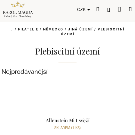
Přejít
Nák
Hledat
Přihlášení
na
CZK
obsah
koší
DOMŮ
/
FILATELIE
/
NĚMECKO
/
JINÁ ÚZEMÍ
/
PLEBISCITNÍ
ÚZEMÍ
Plebiscitní území
Nejprodávanější
Allenstein Mi I svěží
SKLADEM
(1 KS)