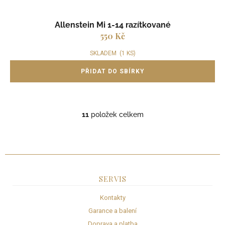
Allenstein Mi 1-14 razítkované
550 Kč
SKLADEM
(1 KS)
11
položek celkem
O
v
l
á
d
a
c
SERVIS
í
p
Kontakty
r
Garance a balení
v
k
Doprava a platba