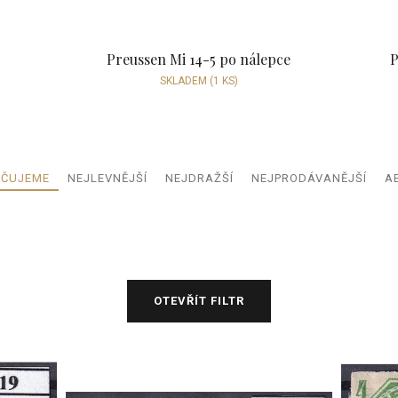
Preussen Mi 14-5 po nálepce
P
SKLADEM
(1 KS)
Ř
ČUJEME
NEJLEVNĚJŠÍ
NEJDRAŽŠÍ
NEJPRODÁVANĚJŠÍ
A
a
z
e
n
í
p
OTEVŘÍT FILTR
r
o
d
u
k