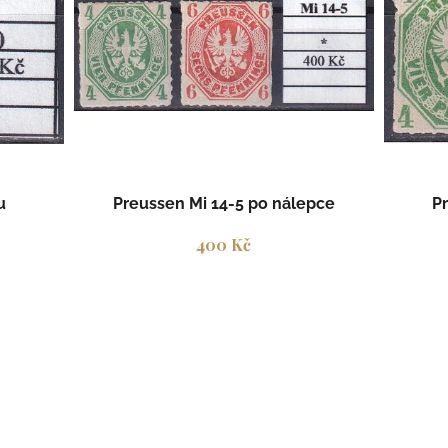
t
ů
u
Preussen Mi 14-5 po nálepce
P
400 Kč