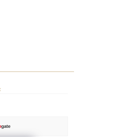
S
m
gate