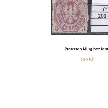
i
s
p
r
o
d
u
k
t
Preussen Mi 19 bez lep
ů
200 Kč