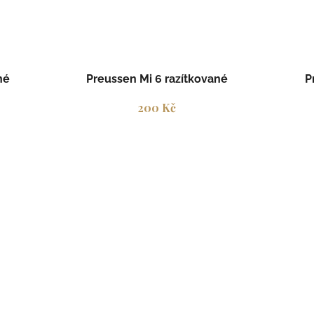
né
Preussen Mi 6 razítkované
P
200 Kč