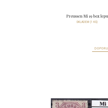
Preussen Mi 19 bez lepu
SKLADEM
(1 KS)
DOPORU
V
ý
p