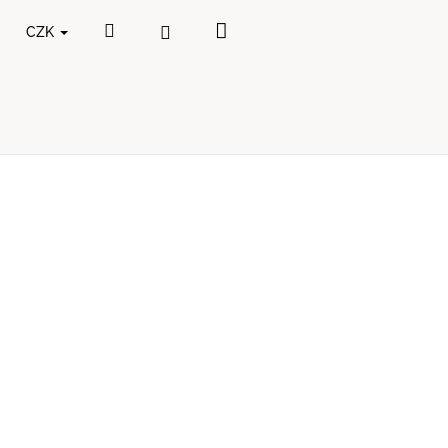
Nákupní
Hledat
Přihlášení
CZK
košík