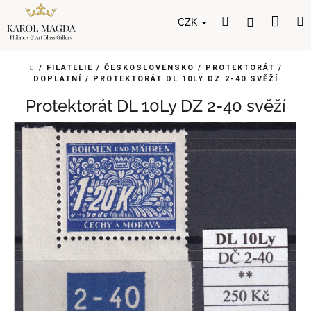
Přejít
Nák
Hledat
Přihlášení
na
CZK
obsah
koší
DOMŮ
/
FILATELIE
/
ČESKOSLOVENSKO
/
PROTEKTORÁT
/
DOPLATNÍ
/
PROTEKTORÁT DL 10LY DZ 2-40 SVĚŽÍ
Protektorát DL 10Ly DZ 2-40 svěží