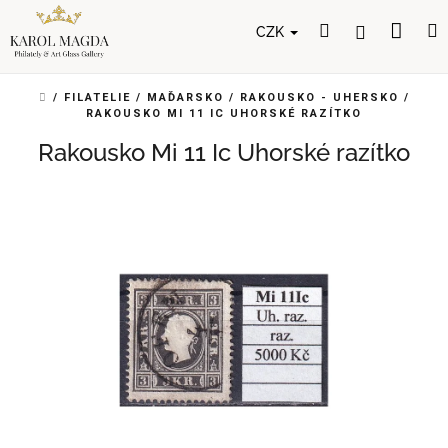
Přejít
Nák
Hledat
Přihlášení
na
CZK
obsah
koší
DOMŮ
/
FILATELIE
/
MAĎARSKO
/
RAKOUSKO - UHERSKO
/
RAKOUSKO MI 11 IC UHORSKÉ RAZÍTKO
Rakousko Mi 11 Ic Uhorské razítko