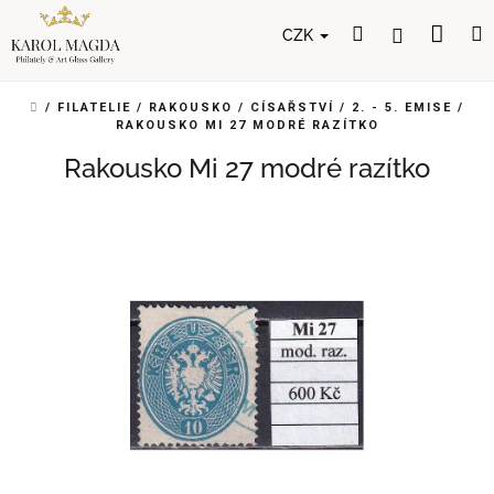
Přejít
Nák
Hledat
Přihlášení
na
CZK
obsah
koší
DOMŮ
/
FILATELIE
/
RAKOUSKO
/
CÍSAŘSTVÍ
/
2. - 5. EMISE
/
RAKOUSKO MI 27 MODRÉ RAZÍTKO
Rakousko Mi 27 modré razítko