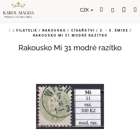
Přejít
Nák
Hledat
Přihlášení
na
CZK
obsah
koší
DOMŮ
/
FILATELIE
/
RAKOUSKO
/
CÍSAŘSTVÍ
/
2. - 5. EMISE
/
RAKOUSKO MI 31 MODRÉ RAZÍTKO
Rakousko Mi 31 modré razítko