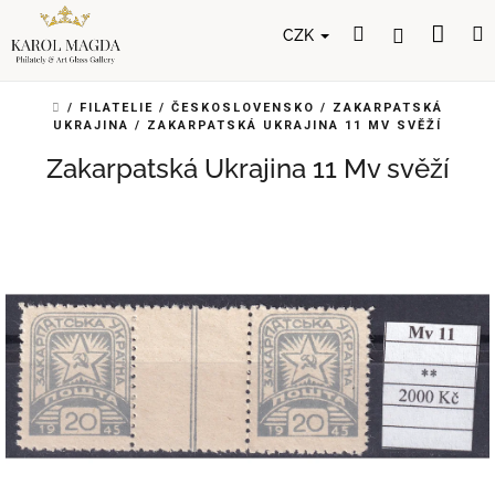
Přejít
Nák
Hledat
Přihlášení
na
CZK
obsah
koší
DOMŮ
/
FILATELIE
/
ČESKOSLOVENSKO
/
ZAKARPATSKÁ
UKRAJINA
/
ZAKARPATSKÁ UKRAJINA 11 MV SVĚŽÍ
Zakarpatská Ukrajina 11 Mv svěží