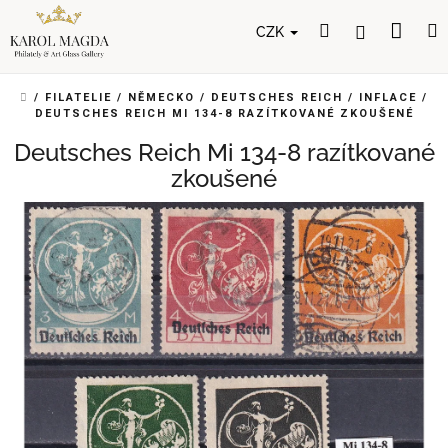
Přejít
Nák
Hledat
Přihlášení
na
CZK
obsah
koší
DOMŮ
/
FILATELIE
/
NĚMECKO
/
DEUTSCHES REICH
/
INFLACE
/
DEUTSCHES REICH MI 134-8 RAZÍTKOVANÉ ZKOUŠENÉ
Deutsches Reich Mi 134-8 razítkované
zkoušené