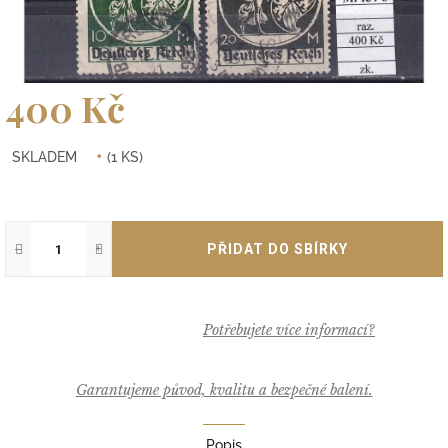
400 Kč
Měrná
SKLADEM
(1 KS)
cena:
−
+
Garantujeme původ, kvalitu a bezpečné balení.
Popis