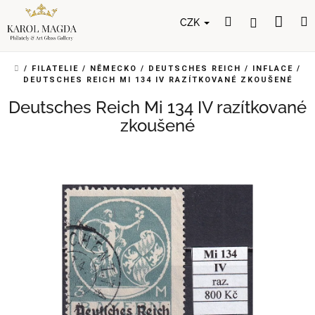
Přejít
Nák
Hledat
Přihlášení
na
CZK
obsah
koší
DOMŮ
/
FILATELIE
/
NĚMECKO
/
DEUTSCHES REICH
/
INFLACE
/
DEUTSCHES REICH MI 134 IV RAZÍTKOVANÉ ZKOUŠENÉ
Deutsches Reich Mi 134 IV razítkované
zkoušené