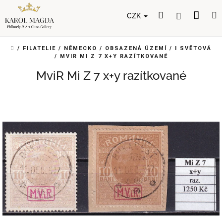
Přejít
Nák
Hledat
Přihlášení
na
CZK
obsah
koší
DOMŮ
/
FILATELIE
/
NĚMECKO
/
OBSAZENÁ ÚZEMÍ
/
I SVĚTOVÁ
/
MVIR MI Z 7 X+Y RAZÍTKOVANÉ
MviR Mi Z 7 x+y razítkované