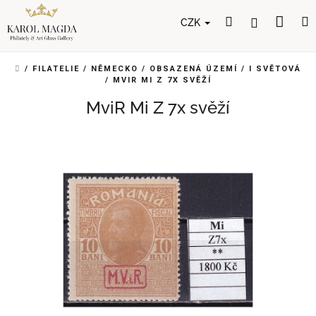
Přejít
Nák
Hledat
Přihlášení
na
CZK
obsah
koší
DOMŮ
/
FILATELIE
/
NĚMECKO
/
OBSAZENÁ ÚZEMÍ
/
I SVĚTOVÁ
/
MVIR MI Z 7X SVĚŽÍ
MviR Mi Z 7x svěží