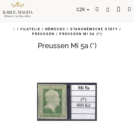
Přejít
Nák
Hledat
Přihlášení
na
CZK
obsah
koší
DOMŮ
/
FILATELIE
/
NĚMECKO
/
STARONĚMECKÉ STÁTY
/
PREUSSEN
/
PREUSSEN MI 5A (*)
Preussen Mi 5a (*)